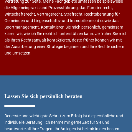
Vertretung zur Seite. Meine Fachgebiete umfassen beispielsweise
die Allgemeinpraxis und Prozessführung, das Familienrecht,
Wirtschaftsrecht, Vertragsrecht, Strafrecht, Rechtsberatung für
Gemeinden und Liegenschafts- und Immobilienrecht sowie das
Sportmanagement. Kontaktieren Sie mich persönlich, gemeinsam
klären wir, wie ich Sie rechtlich unterstützen kann. Je früher Sie mich
als Ihren Rechtsanwalt kontaktieren, desto früher können wir mit
der Ausarbeitung einer Strategie beginnen und Ihre Rechte sichern
und umsetzen.
Lassen Sie sich persönlich beraten
Der erste und wichtigste Schritt zum Erfolg ist die persönliche und
individuelle Beratung. Ich nehme mir gerne Zeit für Sie und
beantworte all Ihre Fragen. Ihr Anliegen ist bei mir in den besten